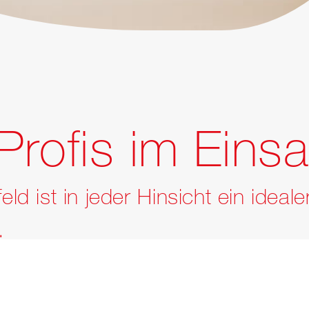
Profis im Einsa
eld ist in jeder Hinsicht ein ideale
.
zialisten aus über 50 verschiedenen Berufen im Einsatz, 
nd Schreiner bis zur Fachangestellten Gesundheit EFZ. D